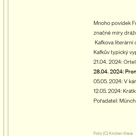
Mnoho povídek Fra
značné míry dráž
Kafkova literární 
Kafkův typický vy
21.04. 2024: Ortel
28.04. 2024: Pr
05.05. 2024: V k
12.05. 2024: Krát
Pořadatel:
Münchn
Foto (C) Kirsten Kleie