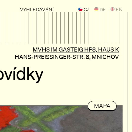
VYHLEDÁVÁNÍ
CZ
DE
EN
MVHS IM GASTEIG HP8, HAUS K
HANS-PREISSINGER-STR. 8, MNICHOV
Povídky
MAPA