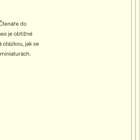
 Čtenáře do
es je obtížné
á otázkou, jak se
 miniaturách.