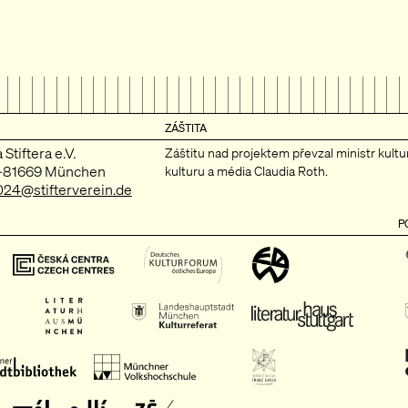
ZÁŠTITA
Stiftera e.V.
Záštitu nad projektem převzal ministr kul
D-81669 München
kulturu a média Claudia Roth.
024@stifterverein.de
P