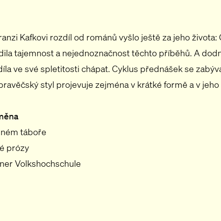
nzi Kafkovi rozdíl od románů vyšlo ještě za jeho života:
dila tajemnost a nejednoznačnost těchto příběhů. A dodn
díla ve své spletitosti chápat. Cyklus přednášek se zabýv
pravěčský styl projevuje zejména v krátké formě a v jeho
oměna
árném táboře
ké prózy
er Volkshochschule