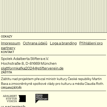
ODKAZY
Impressum
Ochrana údajů
Loga a branding
Přihlášení pro
partnery
KONTAKT
Spolek Adalberta Stiftera e.V.
Hochstraße 8, D-81669 München
plattformkafka2024@stifterverein.de
ZÁŠTITA
Záštitu nad projektem převzal ministr kultury České republiky Martin
Baxa a zmocněnkyně spolkové vlády pro kulturu a média Claudia Roth.
ORGANIZÁTOŘI