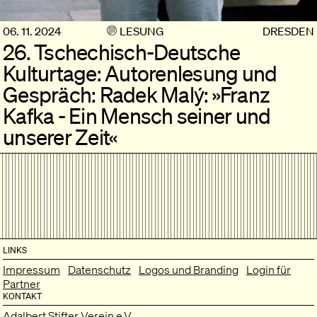
06. 11. 2024
LESUNG
DRESDEN
26. Tschechisch-Deutsche
Kulturtage: Autorenlesung und
Gespräch: Radek Malý: »Franz
Kafka - Ein Mensch seiner und
unserer Zeit«
LINKS
Impressum
Datenschutz
Logos und Branding
Login für
Partner
KONTAKT
Adalbert Stifter Verein e.V.