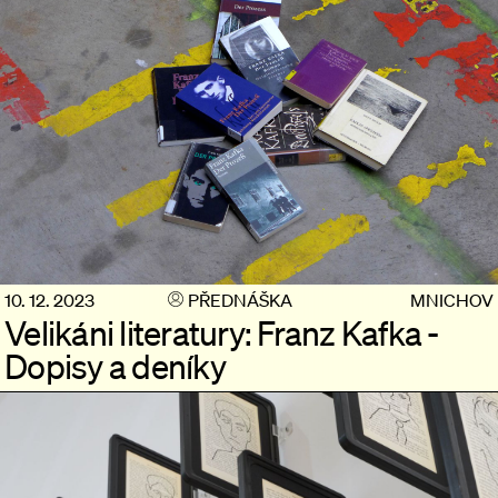
10. 12. 2023
PŘEDNÁŠKA
MNICHOV
Velikáni literatury: Franz Kafka -
Dopisy a deníky