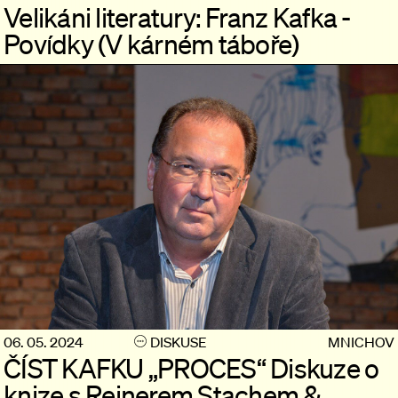
Velikáni literatury: Franz Kafka -
Povídky (V kárném táboře)
06. 05. 2024
DISKUSE
MNICHOV
ČÍST KAFKU „PROCES“ Diskuze o
knize s Reinerem Stachem &