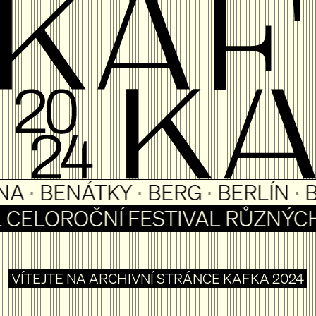
ENÁTKY
⋅
BERG
⋅
BERLÍN
⋅
BOLO
CELOROČNÍ FESTIVAL RŮZNÝCH 
VÍTEJTE NA ARCHIVNÍ STRÁNCE KAFKA 2024