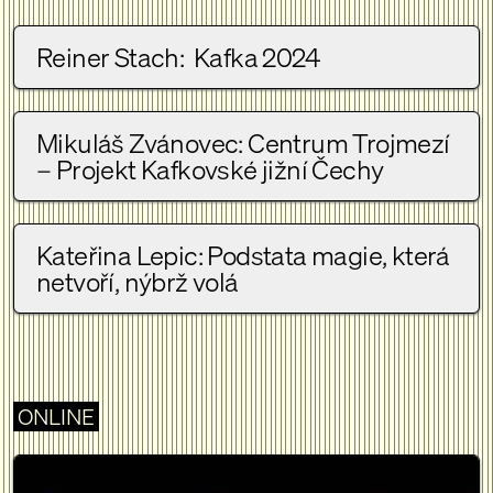
Reiner Stach: Kafka 2024
Mikuláš Zvánovec: Centrum Trojmezí
– Projekt Kafkovské jižní Čechy
Kateřina Lepic: Podstata magie, která
netvoří, nýbrž volá
ONLINE