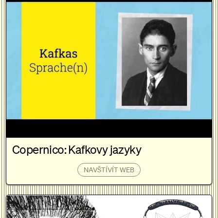
Copernico: Kafkovy jazyky
NAVŠTÍVÍT WEB